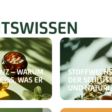
ITSWISSEN
ANZ – WARUM
STOFFWECHS
SS, WAS ER B
DER SCHLÜSS
UND NATÜRL