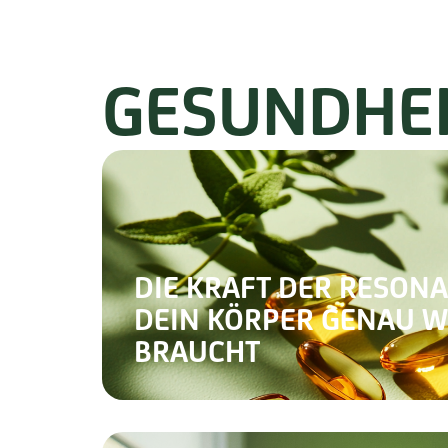
GESUNDHE
DIE KRAFT DER RESON
DEIN KÖRPER GENAU WEI
RAUCHT