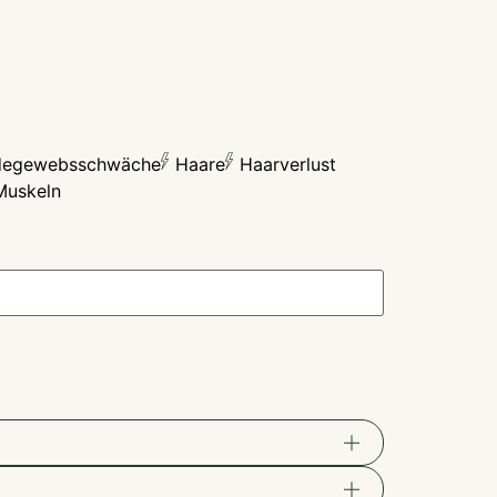
degewebsschwäche
Haare
Haarverlust
uskeln