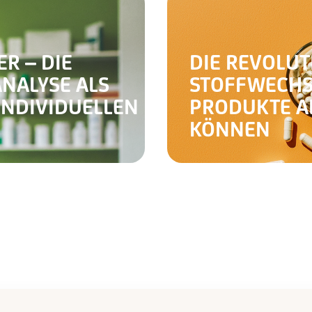
R – DIE
DIE REVOLUT
NALYSE ALS
STOFFWECHS
INDIVIDUELLEN
PRODUKTE A
KÖNNEN