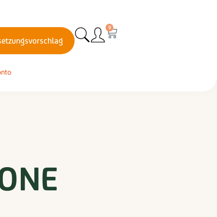
0
etzungsvorschlag
onto
ONE